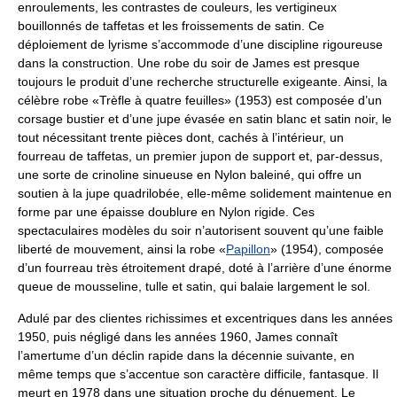
enroulements, les contrastes de couleurs, les vertigineux
bouillonnés de taffetas et les froissements de satin. Ce
déploiement de lyrisme s’accommode d’une discipline rigoureuse
dans la construction. Une robe du soir de James est presque
toujours le produit d’une recherche structurelle exigeante. Ainsi, la
célèbre robe «Trèfle à quatre feuilles» (1953) est composée d’un
corsage bustier et d’une jupe évasée en satin blanc et satin noir, le
tout nécessitant trente pièces dont, cachés à l’intérieur, un
fourreau de taffetas, un premier jupon de support et, par-dessus,
une sorte de crinoline sinueuse en Nylon baleiné, qui offre un
soutien à la jupe quadrilobée, elle-même solidement maintenue en
forme par une épaisse doublure en Nylon rigide. Ces
spectaculaires modèles du soir n’autorisent souvent qu’une faible
liberté de mouvement, ainsi la robe «
Papillon
» (1954), composée
d’un fourreau très étroitement drapé, doté à l’arrière d’une énorme
queue de mousseline, tulle et satin, qui balaie largement le sol.
Adulé par des clientes richissimes et excentriques dans les années
1950, puis négligé dans les années 1960, James connaît
l’amertume d’un déclin rapide dans la décennie suivante, en
même temps que s’accentue son caractère difficile, fantasque. Il
meurt en 1978 dans une situation proche du dénuement. Le