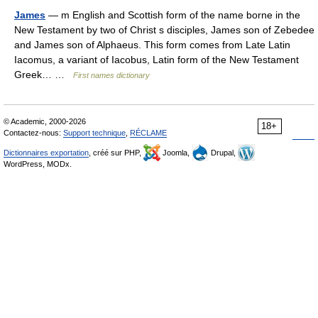
James
— m English and Scottish form of the name borne in the
New Testament by two of Christ s disciples, James son of Zebedee
and James son of Alphaeus. This form comes from Late Latin
Iacomus, a variant of Iacobus, Latin form of the New Testament
Greek… …
First names dictionary
© Academic, 2000-2026
18+
Contactez-nous:
Support technique
,
RÉCLAME
Dictionnaires exportation
, créé sur PHP,
Joomla,
Drupal,
WordPress, MODx.