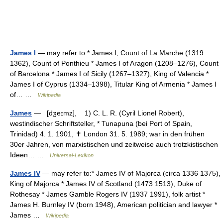
James I
— may refer to:* James I, Count of La Marche (1319
1362), Count of Ponthieu * James I of Aragon (1208–1276), Count
of Barcelona * James I of Sicily (1267–1327), King of Valencia *
James I of Cyprus (1334–1398), Titular King of Armenia * James I
of… …
Wikipedia
James
— [dʒeɪmz], 1) C. L. R. (Cyril Lionel Robert),
westindischer Schriftsteller, * Tunapuna (bei Port of Spain,
Trinidad) 4. 1. 1901, ✝ London 31. 5. 1989; war in den frühen
30er Jahren, von marxistischen und zeitweise auch trotzkistischen
Ideen… …
Universal-Lexikon
James IV
— may refer to:* James IV of Majorca (circa 1336 1375),
King of Majorca * James IV of Scotland (1473 1513), Duke of
Rothesay * James Gamble Rogers IV (1937 1991), folk artist *
James H. Burnley IV (born 1948), American politician and lawyer *
James …
Wikipedia