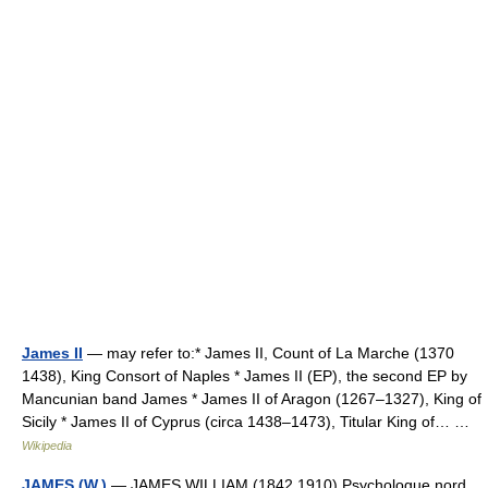
James II
— may refer to:* James II, Count of La Marche (1370
1438), King Consort of Naples * James II (EP), the second EP by
Mancunian band James * James II of Aragon (1267–1327), King of
Sicily * James II of Cyprus (circa 1438–1473), Titular King of… …
Wikipedia
JAMES (W.)
— JAMES WILLIAM (1842 1910) Psychologue nord