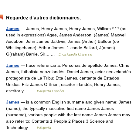
Regardez d'autres dictionnaires:
James
— James, Henry James, Henry James, William * * * (as
used in expressions) Agee, James Anderson, (James) Maxwell
Audubon, John James Baldwin, James (Arthur) Balfour (de
Whittingehame), Arthur James, 1 conde Ballard, J(ames)
G(raham) Barrie, Sir… …
Enciclopedia Universal
James
— hace referencia a: Personas de apellido James: Chris
James, futbolista neozelandés; Daniel James, actor neozelandés
protagonista de La Tribu; Etta James, cantante de Estados
Unidos; Fitz James O Brien, escritor irlandés; Henry James,
escritor y… …
Wikipedia Español
James
— is a common English surname and given name: James
(name), the typically masculine first name James James
(surname), various people with the last name James James may
also refer to: Contents 1 People 2 Places 3 Science and
Technology …
Wikipedia