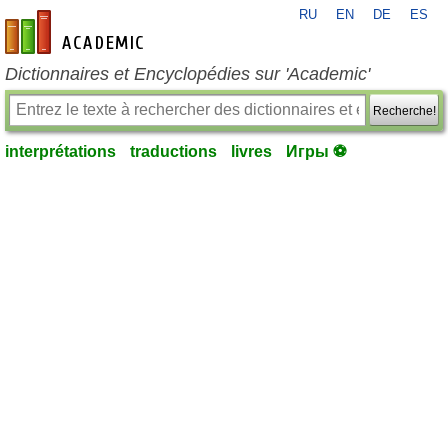
RU
EN
DE
ES
fr-academic.com
Dictionnaires et Encyclopédies sur 'Academic'
Recherche!
interprétations
traductions
livres
Игры ⚽